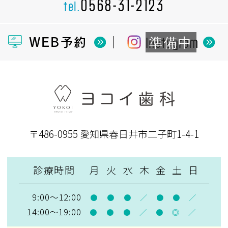
0568-31-2123
tel.
・ホワイトニング薬剤の影響により知覚過
敏になる場合があります。
Instagram
WEB予約
・ホワイトニングも白さが後戻りする可能
性があるので、白さを保つためには定期的
なメンテナンスが必要です。
〒486-0955
愛知県春日井市二子町1-4-1
診療時間
月
火
水
木
金
土
日
9:00～12:00
●
●
●
／
●
●
／
14:00～19:00
●
●
●
／
●
◎
／