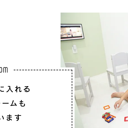
OOM
に入れる
ルームも
います